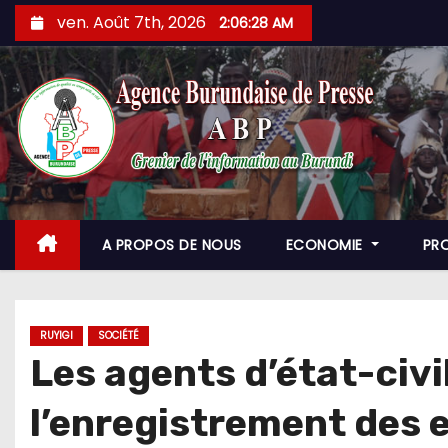
Skip
ven. Août 7th, 2026
2:06:29 AM
to
content
A PROPOS DE NOUS
ECONOMIE
PR
RUYIGI
SOCIÉTÉ
Les agents d’état-civil
l’enregistrement des 