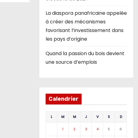
La diaspora panafricaine appelée
à créer des mécanismes
favorisant l’investissement dans
les pays d’origine
Quand la passion du bois devient
une source d’emplois
Calendrier
L
M
M
J
V
S
D
1
2
3
4
5
6