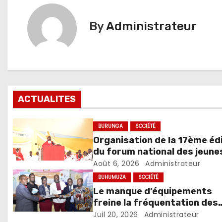
l’article
By
Administrateur
ACTUALITES
BURUNGA
SOCIÉTÉ
Organisation de la 17ème éd
du forum national des jeune
par l’église catholique du
Août 6, 2026
Administrateur
Burundi
BUHUMUZA
SOCIÉTÉ
Le manque d’équipements
freine la fréquentation des
centres de métiers en prov
Juil 20, 2026
Administrateur