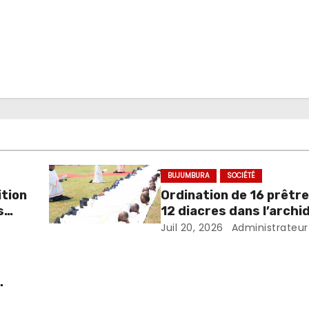
BUJUMBURA
SOCIÉTÉ
ition
Ordination de 16 prêtre
s
12 diacres dans l’archi
de Bujumbura
Juil 20, 2026
Administrateur
ince