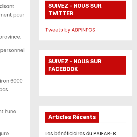
i
SUIVEZ – NOUS SUR
disant
TWITTER
d
ement pour
é
Tweets by ABPINFOS
o
province.
e personnel
SUIVEZ – NOUS SUR
FACEBOOK
viron 6000
 pas
nt l’une
Articles Récents
gure
Les bénéficiaires du PAIFAR-B