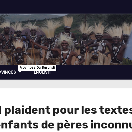
Provinces Du Burundi
OVINCES
ENGLISH
 plaident pour les texte
enfants de pères inconnu