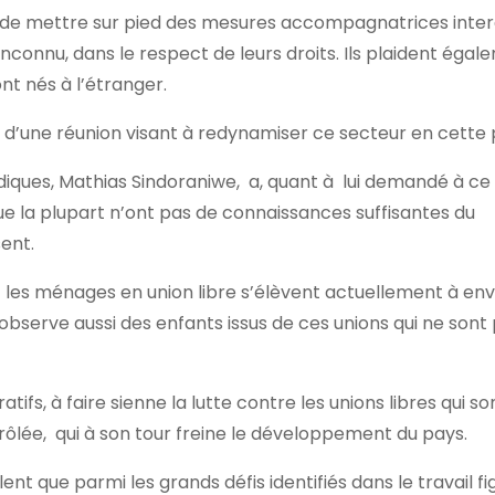
e de mettre sur pied des mesures accompagnatrices inter
onnu, dans le respect de leurs droits. Ils plaident égal
ont nés à l’étranger.
ue d’une réunion visant à redynamiser ce secteur en cette 
idiques, Mathias Sindoraniwe, a, quant à lui demandé à c
que la plupart n’ont pas de connaissances suffisantes du
sent.
o, les ménages en union libre s’élèvent actuellement à en
bserve aussi des enfants issus de ces unions qui ne sont
tifs, à faire sienne la lutte contre les unions libres qui so
ôlée, qui à son tour freine le développement du pays.
t que parmi les grands défis identifiés dans le travail fi