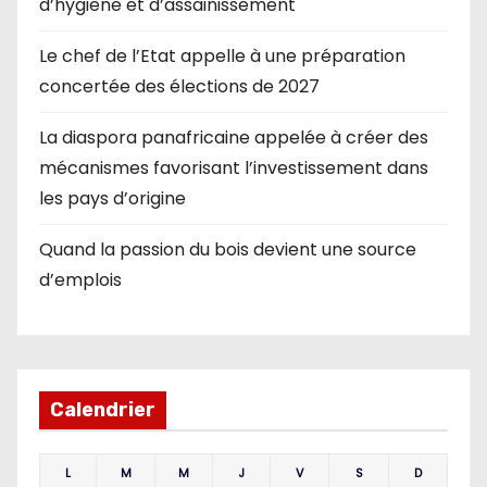
d’hygiène et d’assainissement
Le chef de l’Etat appelle à une préparation
concertée des élections de 2027
La diaspora panafricaine appelée à créer des
mécanismes favorisant l’investissement dans
les pays d’origine
Quand la passion du bois devient une source
d’emplois
Calendrier
L
M
M
J
V
S
D