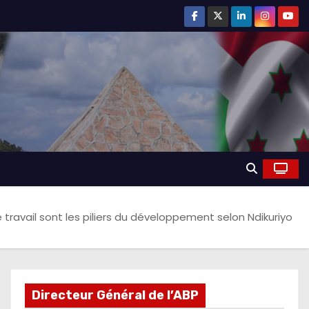
e travail sont les piliers du développement selon Ndikuriyo
Directeur Général de l’ABP