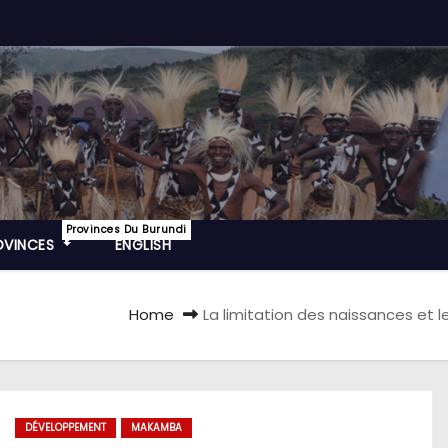
Provinces Du Burundi
OVINCES
ENGLISH
Home
La limitation des naissances et l
DÉVELOPPEMENT
MAKAMBA